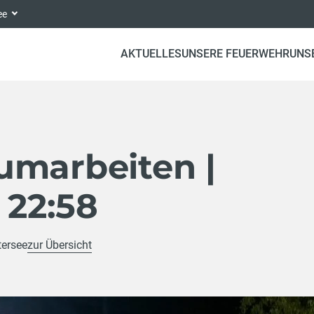
ee
AKTUELLES
UNSERE FEUERWEHR
UNS
umarbeiten |
 22:58
ersee
zur Übersicht