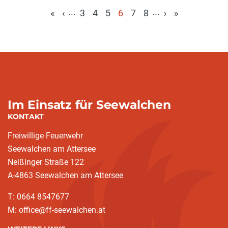
...
...
«
‹
3
4
5
6
7
8
›
»
(aktuell)
Im Einsatz für Seewalchen
KONTAKT
Freiwillige Feuerwehr
Seewalchen am Attersee
Neißinger Straße 122
A-4863 Seewalchen am Attersee
T: 0664 8547677
M: office@ff-seewalchen.at